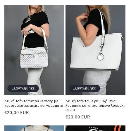
τιμή
τιμή
Εξαντλήθηκε
Εξαντλήθηκε
Λευκή τσάντα τύπου νεσεσερ με
Λευκή τσάντα με ρυθμιζόμενα
χρυσές λεπτομέρειες και γράμματα
λουράκια και αποσπόμενο λουράκι
ώμου
Κανονική
€20,00 EUR
Κανονική
€20,00 EUR
τιμή
τιμή